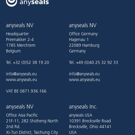
anyseals NV
anyseals NV
Headquarter
Office Germany
Preenakker 2-4
Hagenau 1
1785 Merchtem
22089 Hamburg
Belgium
Germany
Tel. +32 (0)52 38 19 20
Tel. +49 (0)40 25 32 92 33
info@anyseals.eu
info@anyseals.eu
www.anyseals.eu
www.anyseals.eu
VAT BE 0871.936.166
anyseals NV
anyseals Inc.
Office Asia Pacific
anyseals USA
21F-11, 282 Shizheng North
10391 Brecksville Road
2nd Rd.
Brecksville, Ohio 44141
Xi-Tun District, Taichung City
USA