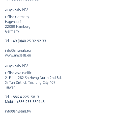
anyseals NV
Office Germany
Hagenau 1
22089 Hamburg
Germany
Tel. +49 (0)40 25 32 92 33
info@anyseals.eu
www.anyseals.eu
anyseals NV
Office Asia Pacific
21F-11, 282 Shizheng North 2nd Rd.
Xi-Tun District, Taichung City 407
Taiwan
Tel. +886 4 22515813
Mobile +886 933 580148
info@anyseals.tw