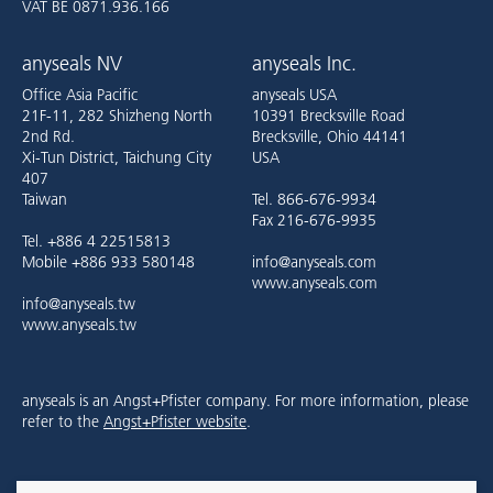
VAT BE 0871.936.166
anyseals NV
anyseals Inc.
Office Asia Pacific
anyseals USA
21F-11, 282 Shizheng North
10391 Brecksville Road
2nd Rd.
Brecksville, Ohio 44141
Xi-Tun District, Taichung City
USA
407
Taiwan
Tel. 866-676-9934
Fax 216-676-9935
Tel. +886 4 22515813
Mobile +886 933 580148
info@anyseals.com
www.anyseals.com
info@anyseals.tw
www.anyseals.tw
anyseals is an Angst+Pfister company. For more information, please
refer to the
Angst+Pfister website
.