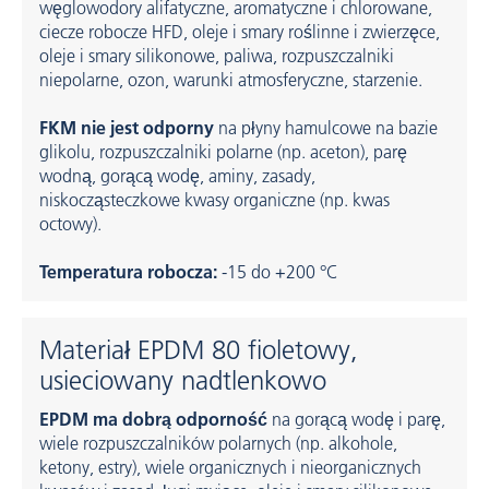
węglowodory alifatyczne, aromatyczne i chlorowane,
ciecze robocze HFD, oleje i smary roślinne i zwierzęce,
oleje i smary silikonowe, paliwa, rozpuszczalniki
niepolarne, ozon, warunki atmosferyczne, starzenie.
FKM nie jest odporny
na płyny hamulcowe na bazie
glikolu, rozpuszczalniki polarne (np. aceton), parę
wodną, gorącą wodę, aminy, zasady,
niskocząsteczkowe kwasy organiczne (np. kwas
octowy).
Temperatura robocza:
-15 do +200 °C
Materiał EPDM 80 fioletowy,
usieciowany nadtlenkowo
EPDM ma dobrą odporność
na gorącą wodę i parę,
wiele rozpuszczalników polarnych (np. alkohole,
ketony, estry), wiele organicznych i nieorganicznych