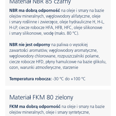
Materiał NBR 85 czarny
NBR ma dobrą odporność
na oleje i smary na bazie
olejów mineralnych, węglowodory alifatyczne, oleje
i smary roślinne i zwierzęce, oleje hydrauliczne H, H-L,
H-LP, ciecze robocze HFA, HFB, HFC, oleje silikonowe
i smary silikonowe, wodę (maks. 80 °C).
NBR nie jest odporny
na paliwa o wysokiej
zawartości aromatów, węglowodory aromatyczne,
węglowodory chlorowane, rozpuszczalniki polarne,
ciecze robocze HFD, płyny hamulcowe na bazie glikolu,
ozon, warunki atmosferyczne, starzenie
Temperatura robocza:
-30 °C do +100 °C
Materiał FKM 80 zielony
FKM ma dobrą odporność
na oleje i smary na bazie
olejów mineralnych, oleje i smary syntetyczne,