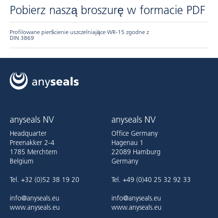
Pobierz naszą broszurę w formacie PDF
Profilowane pierścienie uszczelniające WR-15 zgodne z
DIN 3869
anyseals NV
anyseals NV
Headquarter
Office Germany
Preenakker 2-4
Hagenau 1
1785 Merchtem
22089 Hamburg
Belgium
Germany
Tel. +32 (0)52 38 19 20
Tel. +49 (0)40 25 32 92 33
info@anyseals.eu
info@anyseals.eu
www.anyseals.eu
www.anyseals.eu