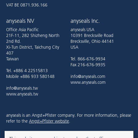
VAT BE 0871.936.166
anyseals NV
anyseals Inc.
Office Asia Pacific
anyseals USA
21F-11, 282 Shizheng North
10391 Brecksville Road
2nd Rd.
Brecksville, Ohio 44141
Xi-Tun District, Taichung City
USA
407
Taiwan
Tel. 866-676-9934
Fax 216-676-9935
Tel. +886 4 22515813
Mobile +886 933 580148
info@anyseals.com
www.anyseals.com
info@anyseals.tw
www.anyseals.tw
anyseals is an Angst+Pfister company. For more information, please
refer to the
Angst+Pfister website
.